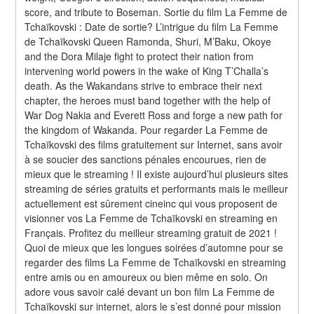
score, and tribute to Boseman. Sortie du film La Femme de 
Tchaïkovski : Date de sortie? L’intrigue du film La Femme 
de Tchaïkovski Queen Ramonda, Shuri, M’Baku, Okoye 
and the Dora Milaje fight to protect their nation from 
intervening world powers in the wake of King T’Challa’s 
death. As the Wakandans strive to embrace their next 
chapter, the heroes must band together with the help of 
War Dog Nakia and Everett Ross and forge a new path for 
the kingdom of Wakanda. Pour regarder La Femme de 
Tchaïkovski des films gratuitement sur Internet, sans avoir 
à se soucier des sanctions pénales encourues, rien de 
mieux que le streaming ! Il existe aujourd’hui plusieurs sites 
streaming de séries gratuits et performants mais le meilleur 
actuellement est sûrement cineinc qui vous proposent de 
visionner vos La Femme de Tchaïkovski en streaming en 
Français. Profitez du meilleur streaming gratuit de 2021 ! 
Quoi de mieux que les longues soirées d’automne pour se 
regarder des films La Femme de Tchaïkovski en streaming 
entre amis ou en amoureux ou bien même en solo. On 
adore vous savoir calé devant un bon film La Femme de 
Tchaïkovski sur internet, alors le s’est donné pour mission 