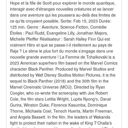
Hope et la fille de Scott pour explorer le monde quantique, 
interagir avec d'étranges nouvelles créatures et se lancer 
dans une aventure qui les poussera au-delà des limites de 
ce qu'ils croyaient possible. Sortie: Feb 15, 2023 Durée: 
125 min. Genre : Aventure, Science-Fiction, Comédie 
Étoiles : Paul Rudd, Evangeline Lilly, Jonathan Majors, 
Michelle Pfeiffer Réalisateur : Sarah Halley Finn Qui est 
vraiment Hiiro et que se passe-t-il réellement au pays de 
Raja ? Le slime le plus fort du monde s’engage dans une 
nouvelle grande aventure ! La Femme de Tchaïkovski is a 
2023 American superhero film based on the Marvel Comics 
character Black Panther. Produced by Marvel Studios and 
distributed by Walt Disney Studios Motion Pictures, it is the 
sequel to Black Panther (2018) and the 30th film in the 
Marvel Cinematic Universe (MCU). Directed by Ryan 
Coogler, who co-wrote the screenplay with Joe Robert 
Cole, the film stars Letitia Wright, Lupita Nyong'o, Danai 
Gurira, Winston Duke, Florence Kasumba, Dominique 
Thorne, Michaela Coel, Tenoch Huerta, Martin Freeman, 
and Angela Bassett. In the film, the leaders of Wakanda 
fight to protect their nation in the wake of King T'Challa's 